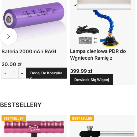
Lampa cieniowa PDR do
Bateria 2000mAh RAGI
Wgnieceń Ramię z
20.00
zł
Przyssawką w Zestawie
399.99
zł
Dodaj Do Koszyka
Dowiedz Się Więcej
BESTSELLERY
BESTSELLER
BESTSELLER