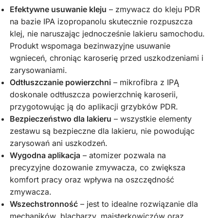
Efektywne usuwanie kleju
– zmywacz do kleju PDR
na bazie IPA izopropanolu skutecznie rozpuszcza
klej, nie naruszając jednocześnie lakieru samochodu.
Produkt wspomaga bezinwazyjne usuwanie
wgnieceń, chroniąc karoserię przed uszkodzeniami i
zarysowaniami.
Odtłuszczanie powierzchni
– mikrofibra z IPĄ
doskonale odtłuszcza powierzchnię karoserii,
przygotowując ją do aplikacji grzybków PDR.
Bezpieczeństwo dla lakieru
– wszystkie elementy
zestawu są bezpieczne dla lakieru, nie powodując
zarysowań ani uszkodzeń.
Wygodna aplikacja
– atomizer pozwala na
precyzyjne dozowanie zmywacza, co zwiększa
komfort pracy oraz wpływa na oszczędność
zmywacza.
Wszechstronność
– jest to idealne rozwiązanie dla
mechaników, blacharzy, majsterkowiczów oraz