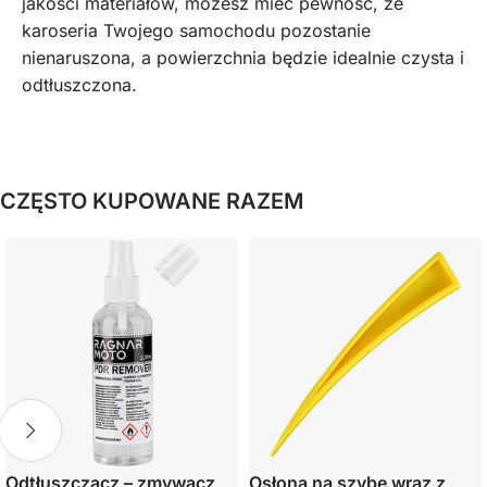
jakości materiałów, możesz mieć pewność, że
karoseria Twojego samochodu pozostanie
nienaruszona, a powierzchnia będzie idealnie czysta i
odtłuszczona.
CZĘSTO KUPOWANE RAZEM
Odtłuszczacz – zmywacz
Osłona na szybę wraz z