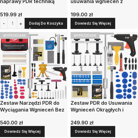
naprawy PDR techniką
usuwania wgnieceń z
wyciągania
młotkiem
519.99
zł
199.00
zł
bezwładnościowym
Dodaj Do Koszyka
Dowiedz Się Więcej
WYPRZEDANE
WYPRZEDANE
Zestaw Narzędzi PDR do
Zestaw PDR do Usuwania
Wyciągania Wgnieceń Bez
Wgnieceń Okrągłych i
Lakierowania
Podłużnych
540.00
zł
249.90
zł
Dowiedz Się Więcej
Dowiedz Się Więcej