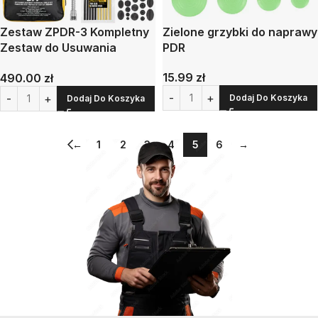
Zestaw ZPDR-3 Kompletny
Zielone grzybki do naprawy
Zestaw do Usuwania
PDR
Wgnieceń bez
15.99
zł
490.00
zł
Lakierowania
Dodaj Do Koszyka
Dodaj Do Koszyka
←
1
2
3
4
5
6
→